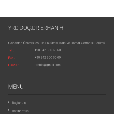
YRD.DOÇ.DR.ERHAN H
Gaziantep Üniversitesi Tıp Fakültesi, Kalp Ve Damar Cerrahisi Bölümü
+90 342 360 60 60
Tel :
+90 342 360 60 60
Fax :
erhhfz@gmail.com
E-mail :
MENU
Başlangıç
Basın/Press