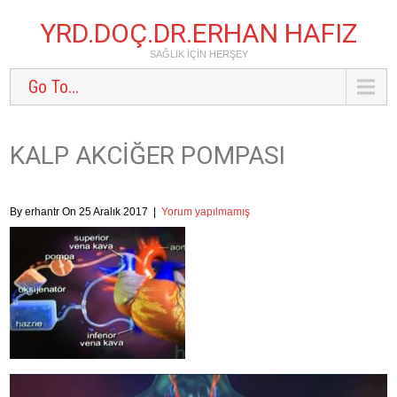
YRD.DOÇ.DR.ERHAN HAFIZ
SAĞLIK IÇIN HERŞEY
Go To...
KALP AKCIĞER POMPASI
By erhantr On 25 Aralık 2017
|
Yorum yapılmamış
Video
oynatıcı