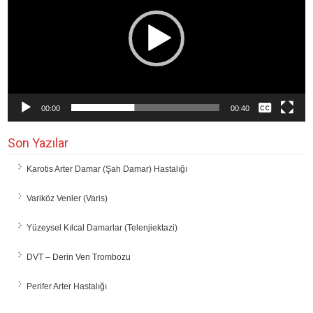
00:00
00:40
Son Yazılar
Karotis Arter Damar (Şah Damar) Hastalığı
Variköz Venler (Varis)
Yüzeysel Kılcal Damarlar (Telenjiektazi)
DVT – Derin Ven Trombozu
Perifer Arter Hastalığı