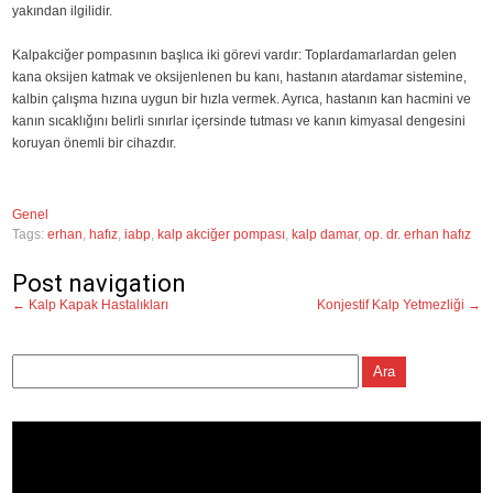
yakından ilgilidir.
Kalpakciğer pompasının başlıca iki görevi vardır: Toplardamarlardan gelen
kana oksijen katmak ve oksijenlenen bu kanı, hastanın atardamar sistemine,
kalbin çalışma hızına uygun bir hızla vermek. Ayrıca, hastanın kan hacmini ve
kanın sıcaklığını belirli sınırlar içersinde tutması ve kanın kimyasal dengesini
koruyan önemli bir cihazdır.
Genel
Tags:
erhan
,
hafız
,
iabp
,
kalp akciğer pompası
,
kalp damar
,
op. dr. erhan hafız
Post navigation
←
Kalp Kapak Hastalıkları
Konjestif Kalp Yetmezliği
→
Video
oynatıcı