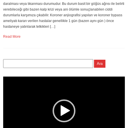
daralması veya tıkanması durumudur. Bu durum basit bir göğüs ağrısı ile belirti
verebileceği gibi bazen kalp krizi veya ani ölümle sonuçlanabilen ciddi
durumlarla karşımıza çıkabilir. Koroner anjiografisi yapılan ve koroner bypass
ameliyatı kararı verilen hastalar genellikle 1 gün (bazen aynı gün ) önce
hastaneye yatırılarak tetkikleri […]
Read More
Video
oynatıcı