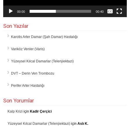
00:00
00:40
Son Yazılar
Karotis Arter Damar (Şah Damar) Hastalığı
Variköz Venler (Varis)
Yüzeysel Kılcal Damarlar (Telenjiektazi)
DVT – Derin Ven Trombozu
Perifer Arter Hastalığı
Son Yorumlar
Kalp Krizi
için
Kadir Çerçici
Yüzeysel Kılcal Damarlar (Telenjiektazi)
için
Aslı K.