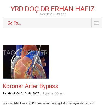
YRD.DOÇ.DR.ERHAN HAFIZ
SAĞLIK IÇIN HERŞEY
Go To...
TAG: KORONER
Koroner Arter Bypass
By erhantr On 21 Aralık 2017
|
3 yorum
|
Genel
Koroner Arter Hastalığı Koroner arter hastalığı kalbi besleyen damarların