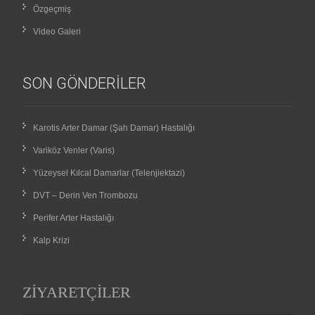
Özgeçmiş
Video Galeri
SON GÖNDERILER
Karotis Arter Damar (Şah Damar) Hastalığı
Variköz Venler (Varis)
Yüzeysel Kılcal Damarlar (Telenjiektazi)
DVT – Derin Ven Trombozu
Perifer Arter Hastalığı
Kalp Krizi
ZIYARETÇILER