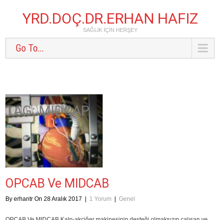
YRD.DOÇ.DR.ERHAN HAFIZ
SAĞLIK IÇIN HERŞEY
Go To...
TAG: MIDCAP
OPCAB Ve MIDCAB
By erhantr On 28 Aralık 2017
|
1 Yorum
|
Genel
OPCAB Ve MIDCAB Kalp-akciğer makinesinin desteği olmaksızın çalışan ve