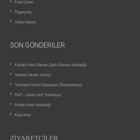
Foto Galeri
Özgeçmiş
Video Galeri
SON GÖNDERILER
Karotis Arter Damar (Şah Damar) Hastalığı
Variköz Venler (Varis)
Yüzeysel Kılcal Damarlar (Telenjiektazi)
DVT – Derin Ven Trombozu
Perifer Arter Hastalığı
Kalp Krizi
ZIYARETÇILER