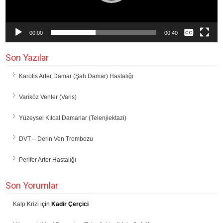
00:00
00:40
Son Yazılar
Karotis Arter Damar (Şah Damar) Hastalığı
Variköz Venler (Varis)
Yüzeysel Kılcal Damarlar (Telenjiektazi)
DVT – Derin Ven Trombozu
Perifer Arter Hastalığı
Son Yorumlar
Kalp Krizi
için
Kadir Çerçici